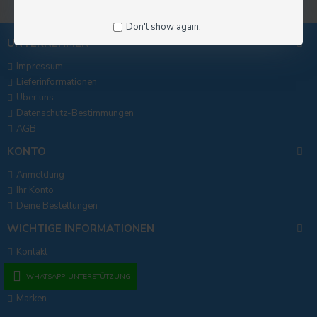
Don't show again.
UNTERNEHMEN
Impressum
Lieferinformationen
Uber uns
Datenschutz-Bestimmungen
AGB
KONTO
Anmeldung
Ihr Konto
Deine Bestellungen
WICHTIGE INFORMATIONEN
Kontakt
RMA Antrag
WHATSAPP-UNTERSTÜTZUNG
Seitenverzeichnis
Marken